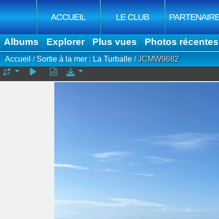
ACCUEIL
LE CLUB
PARTENAIR
Albums
Explorer
Plus vues
Photos récentes
Accueil
/
Sortie à la mer : La Turballe
/
JCMW9682