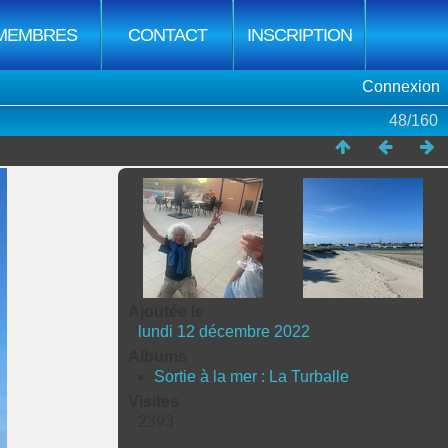
MEMBRES
CONTACT
INSCRIPTION
Connexion
48/160
Ajoutée le
lundi 12 décembre 2022
Albums
Sortie à la mer : La Turballe
Visites
2393