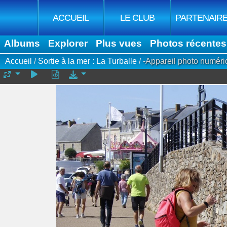
ACCUEIL
LE CLUB
PARTENAIR
Albums
Explorer
Plus vues
Photos récentes
Accueil
/
Sortie à la mer : La Turballe
/
-Appareil photo numéri